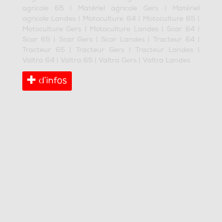
agricole 65
|
Matériel agricole Gers
|
Matériel
agricole Landes
|
Motoculture 64
|
Motoculture 65
|
Motoculture Gers
|
Motoculture Landes
|
Scar 64
|
Scar 65
|
Scar Gers
|
Scar Landes
|
Tracteur 64
|
Tracteur 65
|
Tracteur Gers
|
Tracteur Landes
|
Valtra 64
|
Valtra 65
|
Valtra Gers
|
Valtra Landes
d’infos