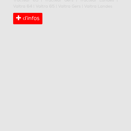
Tracteur 65
|
Tracteur Gers
|
Tracteur Landes
|
Valtra 64
|
Valtra 65
|
Valtra Gers
|
Valtra Landes
d’infos