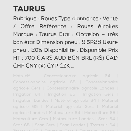
TAURUS
Rubrique : Roues Type d'annonce : Vente
/ Offre Référence : Roues étroites
Marque : Taurus Etat : Occasion – très
bon état Dimension pneu : 9.5R28 Usure
pneu : 20% Disponibilité : Disponible Prix
HT : 700 € ARS AUD BGN BRL (R$) CAD
CHF CNY (¥) CYP CZK …
Mots-clé :
Concessionnaire agricole 64
|
Concessionnaire agricole 65
|
Concessionnaire
agricole Gers
|
Concessionnaire agricole Landes
|
Irrigation 64
|
Irrigation 65
|
Irrigation Gers
|
Irrigation Landes
|
Matériel agricole 64
|
Matériel
agricole 65
|
Matériel agricole Gers
|
Matériel
agricole Landes
|
Motoculture 64
|
Motoculture 65
|
Motoculture Gers
|
Motoculture Landes
|
Scar 64
|
Scar 65
|
Scar Gers
|
Scar Landes
|
Tracteur 64
|