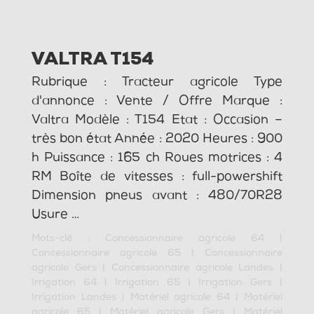
VALTRA T154
Rubrique : Tracteur agricole Type
d'annonce : Vente / Offre Marque :
Valtra Modèle : T154 Etat : Occasion –
très bon état Année : 2020 Heures : 900
h Puissance : 165 ch Roues motrices : 4
RM Boîte de vitesses : full-powershift
Dimension pneus avant : 480/70R28
Usure …
Mots-clé :
Concessionnaire agricole 64
|
Concessionnaire agricole 65
|
Concessionnaire
agricole Gers
|
Concessionnaire agricole Landes
|
Irrigation 64
|
Irrigation 65
|
Irrigation Gers
|
Irrigation Landes
|
Matériel agricole 64
|
Matériel
agricole 65
|
Matériel agricole Gers
|
Matériel