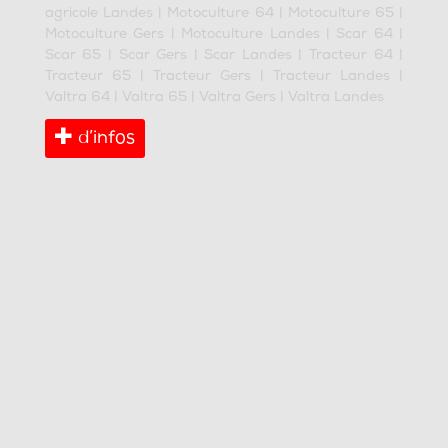
agricole Landes
|
Motoculture 64
|
Motoculture 65
|
Motoculture Gers
|
Motoculture Landes
|
Scar 64
|
Scar 65
|
Scar Gers
|
Scar Landes
|
Tracteur 64
|
Tracteur 65
|
Tracteur Gers
|
Tracteur Landes
|
Valtra 64
|
Valtra 65
|
Valtra Gers
|
Valtra Landes
d’infos