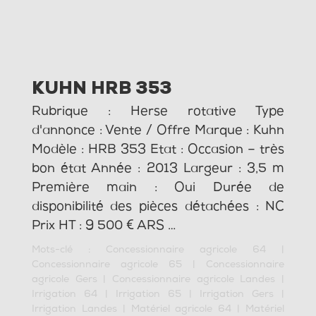
KUHN HRB 353
Rubrique : Herse rotative Type
d'annonce : Vente / Offre Marque : Kuhn
Modèle : HRB 353 Etat : Occasion – très
bon état Année : 2013 Largeur : 3,5 m
Première main : Oui Durée de
disponibilité des pièces détachées : NC
Prix HT : 9 500 € ARS …
Mots-clé :
Concessionnaire agricole 64
|
Concessionnaire agricole 65
|
Concessionnaire
agricole Gers
|
Concessionnaire agricole Landes
|
Irrigation 64
|
Irrigation 65
|
Irrigation Gers
|
Irrigation Landes
|
Matériel agricole 64
|
Matériel