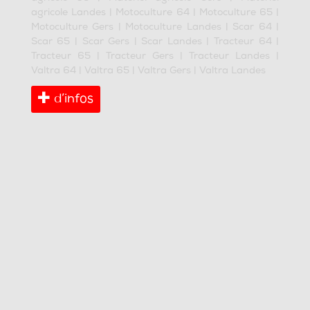
agricole Landes
|
Motoculture 64
|
Motoculture 65
|
Motoculture Gers
|
Motoculture Landes
|
Scar 64
|
Scar 65
|
Scar Gers
|
Scar Landes
|
Tracteur 64
|
Tracteur 65
|
Tracteur Gers
|
Tracteur Landes
|
Valtra 64
|
Valtra 65
|
Valtra Gers
|
Valtra Landes
d’infos