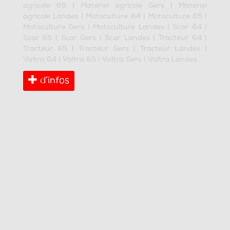
agricole 65
|
Matériel agricole Gers
|
Matériel
agricole Landes
|
Motoculture 64
|
Motoculture 65
|
Motoculture Gers
|
Motoculture Landes
|
Scar 64
|
Scar 65
|
Scar Gers
|
Scar Landes
|
Tracteur 64
|
Tracteur 65
|
Tracteur Gers
|
Tracteur Landes
|
Valtra 64
|
Valtra 65
|
Valtra Gers
|
Valtra Landes
d’infos