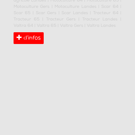
agricole Landes
|
Motoculture 64
|
Motoculture 65
|
Motoculture Gers
|
Motoculture Landes
|
Scar 64
|
Scar 65
|
Scar Gers
|
Scar Landes
|
Tracteur 64
|
Tracteur 65
|
Tracteur Gers
|
Tracteur Landes
|
Valtra 64
|
Valtra 65
|
Valtra Gers
|
Valtra Landes
d’infos