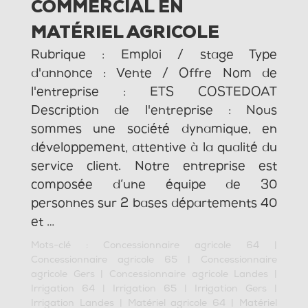
COMMERCIAL EN
MATÉRIEL AGRICOLE
Rubrique : Emploi / stage Type
d'annonce : Vente / Offre Nom de
l'entreprise : ETS COSTEDOAT
Description de l'entreprise : Nous
sommes une société dynamique, en
développement, attentive à la qualité du
service client. Notre entreprise est
composée d’une équipe de 30
personnes sur 2 bases départements 40
et …
Mots-clé :
Concessionnaire agricole 64
|
Concessionnaire agricole 65
|
Concessionnaire
agricole Gers
|
Concessionnaire agricole Landes
|
Irrigation 64
|
Irrigation 65
|
Irrigation Gers
|
Irrigation Landes
|
Matériel agricole 64
|
Matériel