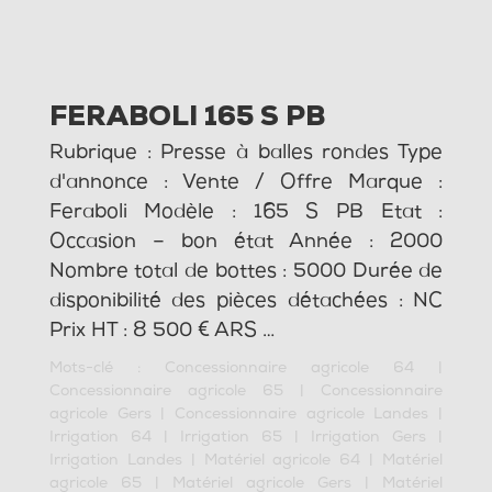
FERABOLI 165 S PB
Rubrique : Presse à balles rondes Type
d'annonce : Vente / Offre Marque :
Feraboli Modèle : 165 S PB Etat :
Occasion – bon état Année : 2000
Nombre total de bottes : 5000 Durée de
disponibilité des pièces détachées : NC
Prix HT : 8 500 € ARS …
Mots-clé :
Concessionnaire agricole 64
|
Concessionnaire agricole 65
|
Concessionnaire
agricole Gers
|
Concessionnaire agricole Landes
|
Irrigation 64
|
Irrigation 65
|
Irrigation Gers
|
Irrigation Landes
|
Matériel agricole 64
|
Matériel
agricole 65
|
Matériel agricole Gers
|
Matériel