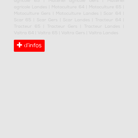
agricole 65
|
Matériel agricole Gers
|
Matériel
agricole Landes
|
Motoculture 64
|
Motoculture 65
|
Motoculture Gers
|
Motoculture Landes
|
Scar 64
|
Scar 65
|
Scar Gers
|
Scar Landes
|
Tracteur 64
|
Tracteur 65
|
Tracteur Gers
|
Tracteur Landes
|
Valtra 64
|
Valtra 65
|
Valtra Gers
|
Valtra Landes
d’infos