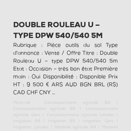
DOUBLE ROULEAU U –
TYPE DPW 540/540 5M
Rubrique : Pièce outils du sol Type
d'annonce : Vente / Offre Titre : Double
Rouleau U – type DPW 540/540 5m
Etat : Occasion – très bon état Première
main : Oui Disponibilité : Disponible Prix
HT : 9 500 € ARS AUD BGN BRL (R$)
CAD CHF CNY …
Mots-clé :
Concessionnaire agricole 64
|
Concessionnaire agricole 65
|
Concessionnaire
agricole Gers
|
Concessionnaire agricole Landes
|
Irrigation 64
|
Irrigation 65
|
Irrigation Gers
|
Irrigation Landes
|
Matériel agricole 64
|
Matériel