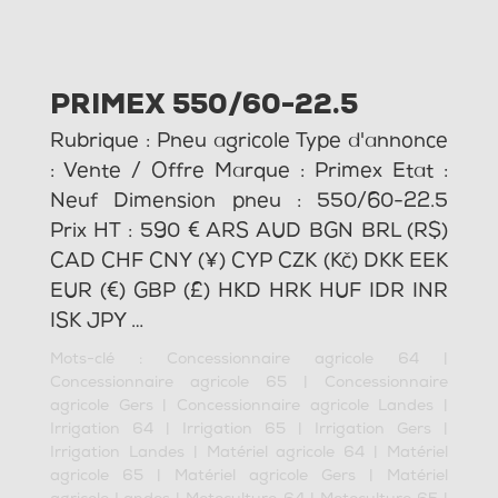
PRIMEX 550/60-22.5
Rubrique : Pneu agricole Type d'annonce
: Vente / Offre Marque : Primex Etat :
Neuf Dimension pneu : 550/60-22.5
Prix HT : 590 € ARS AUD BGN BRL (R$)
CAD CHF CNY (¥) CYP CZK (Kč) DKK EEK
EUR (€) GBP (£) HKD HRK HUF IDR INR
ISK JPY …
Mots-clé :
Concessionnaire agricole 64
|
Concessionnaire agricole 65
|
Concessionnaire
agricole Gers
|
Concessionnaire agricole Landes
|
Irrigation 64
|
Irrigation 65
|
Irrigation Gers
|
Irrigation Landes
|
Matériel agricole 64
|
Matériel
agricole 65
|
Matériel agricole Gers
|
Matériel