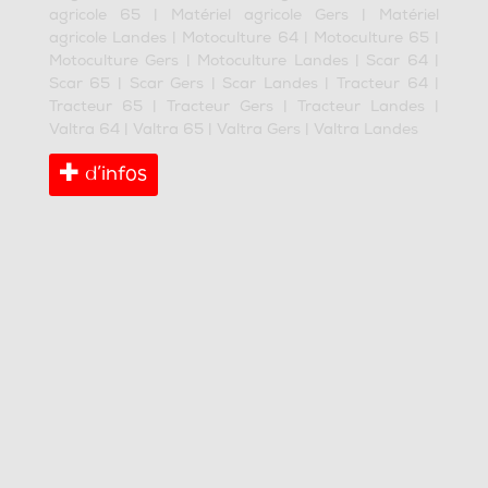
agricole 65
|
Matériel agricole Gers
|
Matériel
agricole Landes
|
Motoculture 64
|
Motoculture 65
|
Motoculture Gers
|
Motoculture Landes
|
Scar 64
|
Scar 65
|
Scar Gers
|
Scar Landes
|
Tracteur 64
|
Tracteur 65
|
Tracteur Gers
|
Tracteur Landes
|
Valtra 64
|
Valtra 65
|
Valtra Gers
|
Valtra Landes
d’infos