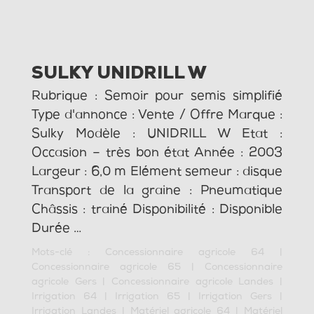
SULKY UNIDRILL W
Rubrique : Semoir pour semis simplifié
Type d'annonce : Vente / Offre Marque :
Sulky Modèle : UNIDRILL W Etat :
Occasion – très bon état Année : 2003
Largeur : 6,0 m Elément semeur : disque
Transport de la graine : Pneumatique
Châssis : trainé Disponibilité : Disponible
Durée …
Mots-clé :
Concessionnaire agricole 64
|
Concessionnaire agricole 65
|
Concessionnaire
agricole Gers
|
Concessionnaire agricole Landes
|
Irrigation 64
|
Irrigation 65
|
Irrigation Gers
|
Irrigation Landes
|
Matériel agricole 64
|
Matériel