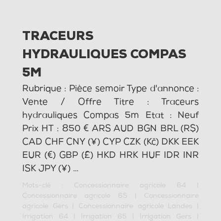
TRACEURS
HYDRAULIQUES COMPAS
5M
Rubrique : Pièce semoir Type d'annonce :
Vente / Offre Titre : Traceurs
hydrauliques Compas 5m Etat : Neuf
Prix HT : 850 € ARS AUD BGN BRL (R$)
CAD CHF CNY (¥) CYP CZK (Kč) DKK EEK
EUR (€) GBP (£) HKD HRK HUF IDR INR
ISK JPY (¥) …
Mots-clé :
Concessionnaire agricole 64
|
Concessionnaire agricole 65
|
Concessionnaire
agricole Gers
|
Concessionnaire agricole Landes
|
Irrigation 64
|
Irrigation 65
|
Irrigation Gers
|