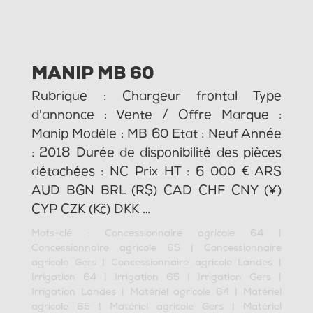
MANIP MB 60
Rubrique : Chargeur frontal Type
d'annonce : Vente / Offre Marque :
Manip Modèle : MB 60 Etat : Neuf Année
: 2018 Durée de disponibilité des pièces
détachées : NC Prix HT : 6 000 € ARS
AUD BGN BRL (R$) CAD CHF CNY (¥)
CYP CZK (Kč) DKK …
Mots-clé :
Concessionnaire agricole 64
|
Concessionnaire agricole 65
|
Concessionnaire
agricole Gers
|
Concessionnaire agricole Landes
|
Irrigation 64
|
Irrigation 65
|
Irrigation Gers
|
Irrigation Landes
|
Matériel agricole 64
|
Matériel
agricole 65
|
Matériel agricole Gers
|
Matériel