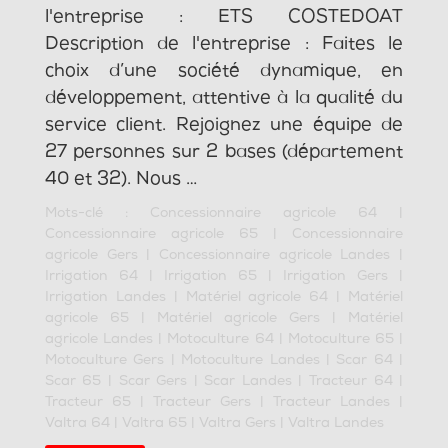
l'entreprise : ETS COSTEDOAT
Description de l'entreprise : Faites le
choix d’une société dynamique, en
développement, attentive à la qualité du
service client. Rejoignez une équipe de
27 personnes sur 2 bases (département
40 et 32). Nous …
Mots-clé :
Concessionnaire agricole 64
|
Concessionnaire agricole 65
|
Concessionnaire
agricole Gers
|
Concessionnaire agricole Landes
|
Irrigation 64
|
Irrigation 65
|
Irrigation Gers
|
Irrigation Landes
|
Matériel agricole 64
|
Matériel
agricole 65
|
Matériel agricole Gers
|
Matériel
agricole Landes
|
Motoculture 64
|
Motoculture 65
|
Motoculture Gers
|
Motoculture Landes
|
Scar 64
|
Scar 65
|
Scar Gers
|
Scar Landes
|
Tracteur 64
|
Tracteur 65
|
Tracteur Gers
|
Tracteur Landes
|
Valtra 64
|
Valtra 65
|
Valtra Gers
|
Valtra Landes