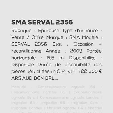
SMA SERVAL 2356
Rubrique : Epareuse Type d'annonce :
Vente / Offre Marque : SMA Modèle :
SERVAL 2356 Etat : Occasion –
reconditionné Année : 2009 Portée
horizontale : 5,6 m Disponibilité :
Disponible Durée de disponibilité des
pièces détachées : NC Prix HT : 22 500 €
ARS AUD BGN BRL …
Mots-clé :
Concessionnaire agricole 64
|
Concessionnaire agricole 65
|
Concessionnaire
agricole Gers
|
Concessionnaire agricole Landes
|
Irrigation 64
|
Irrigation 65
|
Irrigation Gers
|
Irrigation Landes
|
Matériel agricole 64
|
Matériel