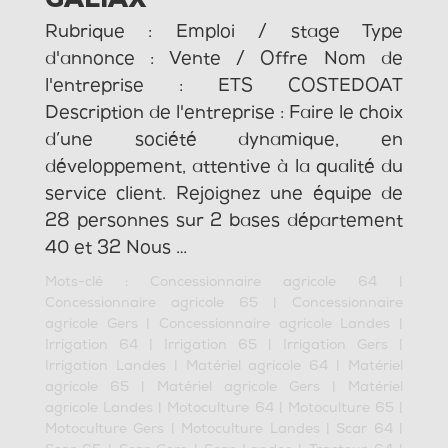
GALIAX
Rubrique : Emploi / stage Type
d'annonce : Vente / Offre Nom de
l'entreprise : ETS COSTEDOAT
Description de l'entreprise : Faire le choix
d’une société dynamique, en
développement, attentive à la qualité du
service client. Rejoignez une équipe de
28 personnes sur 2 bases département
40 et 32 Nous …
Mots-clé :
Concessionnaire agricole 64
|
Concessionnaire agricole 65
|
Concessionnaire
agricole Gers
|
Concessionnaire agricole Landes
|
Irrigation 64
|
Irrigation 65
|
Irrigation Gers
|
Irrigation Landes
|
Matériel agricole 64
|
Matériel
agricole 65
|
Matériel agricole Gers
|
Matériel
agricole Landes
|
Motoculture 64
|
Motoculture 65
|
Motoculture Gers
|
Motoculture Landes
|
Scar 64
|