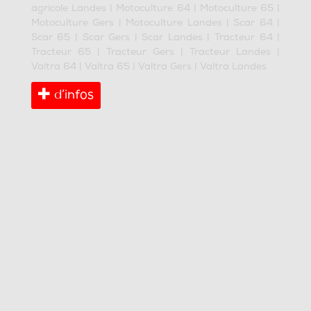
agricole Landes
|
Motoculture 64
|
Motoculture 65
|
Motoculture Gers
|
Motoculture Landes
|
Scar 64
|
Scar 65
|
Scar Gers
|
Scar Landes
|
Tracteur 64
|
Tracteur 65
|
Tracteur Gers
|
Tracteur Landes
|
Valtra 64
|
Valtra 65
|
Valtra Gers
|
Valtra Landes
d’infos