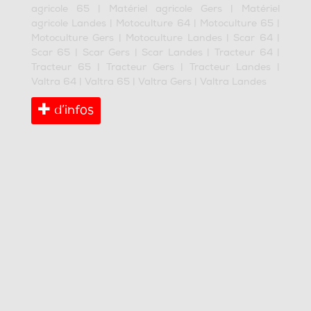
agricole 65
|
Matériel agricole Gers
|
Matériel
agricole Landes
|
Motoculture 64
|
Motoculture 65
|
Motoculture Gers
|
Motoculture Landes
|
Scar 64
|
Scar 65
|
Scar Gers
|
Scar Landes
|
Tracteur 64
|
Tracteur 65
|
Tracteur Gers
|
Tracteur Landes
|
Valtra 64
|
Valtra 65
|
Valtra Gers
|
Valtra Landes
d’infos