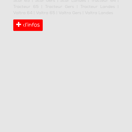
Scar 65
|
Scar Gers
|
Scar Landes
|
Tracteur 64
|
Tracteur 65
|
Tracteur Gers
|
Tracteur Landes
|
Valtra 64
|
Valtra 65
|
Valtra Gers
|
Valtra Landes
d’infos