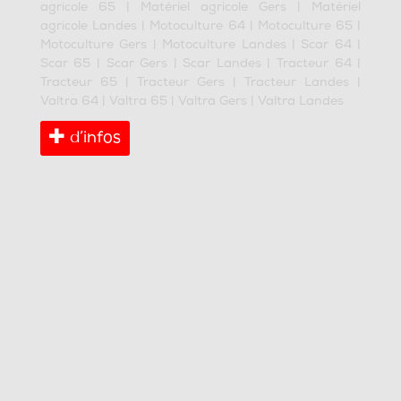
agricole 65
|
Matériel agricole Gers
|
Matériel
agricole Landes
|
Motoculture 64
|
Motoculture 65
|
Motoculture Gers
|
Motoculture Landes
|
Scar 64
|
Scar 65
|
Scar Gers
|
Scar Landes
|
Tracteur 64
|
Tracteur 65
|
Tracteur Gers
|
Tracteur Landes
|
Valtra 64
|
Valtra 65
|
Valtra Gers
|
Valtra Landes
d’infos