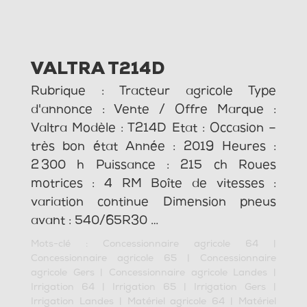
VALTRA T214D
Rubrique : Tracteur agricole Type
d'annonce : Vente / Offre Marque :
Valtra Modèle : T214D Etat : Occasion –
très bon état Année : 2019 Heures :
2 300 h Puissance : 215 ch Roues
motrices : 4 RM Boîte de vitesses :
variation continue Dimension pneus
avant : 540/65R30 …
Mots-clé :
Concessionnaire agricole 64
|
Concessionnaire agricole 65
|
Concessionnaire
agricole Gers
|
Concessionnaire agricole Landes
|
Irrigation 64
|
Irrigation 65
|
Irrigation Gers
|
Irrigation Landes
|
Matériel agricole 64
|
Matériel