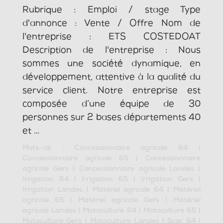
Rubrique : Emploi / stage Type
d'annonce : Vente / Offre Nom de
l'entreprise : ETS COSTEDOAT
Description de l'entreprise : Nous
sommes une société dynamique, en
développement, attentive à la qualité du
service client. Notre entreprise est
composée d’une équipe de 30
personnes sur 2 bases départements 40
et …
Mots-clé :
Concessionnaire agricole 64
|
Concessionnaire agricole 65
|
Concessionnaire
agricole Gers
|
Concessionnaire agricole Landes
|
Irrigation 64
|
Irrigation 65
|
Irrigation Gers
|
Irrigation Landes
|
Matériel agricole 64
|
Matériel
agricole 65
|
Matériel agricole Gers
|
Matériel
agricole Landes
|
Motoculture 64
|
Motoculture 65
|
Motoculture Gers
|
Motoculture Landes
|
Scar 64
|