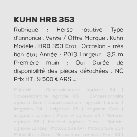
KUHN HRB 353
Rubrique : Herse rotative Type
d'annonce : Vente / Offre Marque : Kuhn
Modèle : HRB 353 Etat : Occasion – très
bon état Année : 2013 Largeur : 3,5 m
Première main : Oui Durée de
disponibilité des pièces détachées : NC
Prix HT : 9 500 € ARS …
Mots-clé :
Concessionnaire agricole 64
|
Concessionnaire agricole 65
|
Concessionnaire
agricole Gers
|
Concessionnaire agricole Landes
|
Irrigation 64
|
Irrigation 65
|
Irrigation Gers
|
Irrigation Landes
|
Matériel agricole 64
|
Matériel
agricole 65
|
Matériel agricole Gers
|
Matériel
agricole Landes
|
Motoculture 64
|
Motoculture 65
|
Motoculture Gers
|
Motoculture Landes
|
Scar 64
|