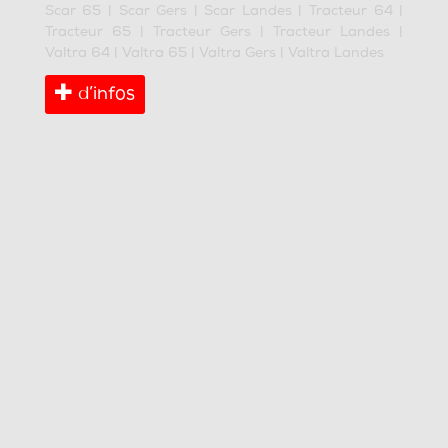
Scar 65
|
Scar Gers
|
Scar Landes
|
Tracteur 64
|
Tracteur 65
|
Tracteur Gers
|
Tracteur Landes
|
Valtra 64
|
Valtra 65
|
Valtra Gers
|
Valtra Landes
d’infos