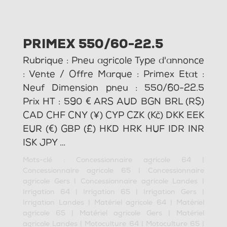
PRIMEX 550/60-22.5
Rubrique : Pneu agricole Type d'annonce
: Vente / Offre Marque : Primex Etat :
Neuf Dimension pneu : 550/60-22.5
Prix HT : 590 € ARS AUD BGN BRL (R$)
CAD CHF CNY (¥) CYP CZK (Kč) DKK EEK
EUR (€) GBP (£) HKD HRK HUF IDR INR
ISK JPY …
Mots-clé :
Concessionnaire agricole 64
|
Concessionnaire agricole 65
|
Concessionnaire
agricole Gers
|
Concessionnaire agricole Landes
|
Irrigation 64
|
Irrigation 65
|
Irrigation Gers
|
Irrigation Landes
|
Matériel agricole 64
|
Matériel
agricole 65
|
Matériel agricole Gers
|
Matériel
agricole Landes
|
Motoculture 64
|
Motoculture 65
|