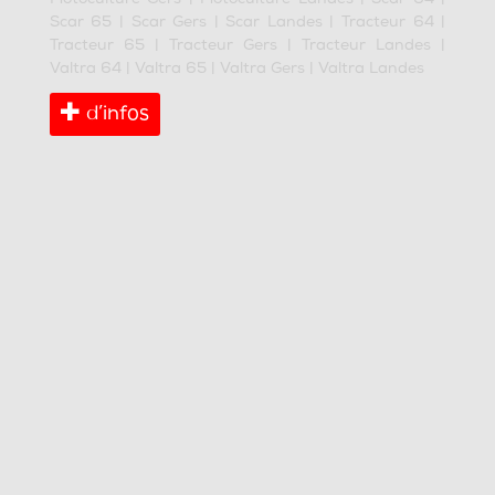
Scar 65
|
Scar Gers
|
Scar Landes
|
Tracteur 64
|
Tracteur 65
|
Tracteur Gers
|
Tracteur Landes
|
Valtra 64
|
Valtra 65
|
Valtra Gers
|
Valtra Landes
d’infos