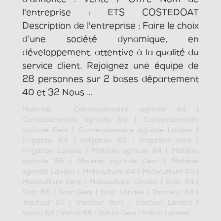
l'entreprise : ETS COSTEDOAT
Description de l'entreprise : Faire le choix
d’une société dynamique, en
développement, attentive à la qualité du
service client. Rejoignez une équipe de
28 personnes sur 2 bases département
40 et 32 Nous …
Mots-clé :
Concessionnaire agricole 64
|
Concessionnaire agricole 65
|
Concessionnaire
agricole Gers
|
Concessionnaire agricole Landes
|
Irrigation 64
|
Irrigation 65
|
Irrigation Gers
|
Irrigation Landes
|
Matériel agricole 64
|
Matériel
agricole 65
|
Matériel agricole Gers
|
Matériel
agricole Landes
|
Motoculture 64
|
Motoculture 65
|
Motoculture Gers
|
Motoculture Landes
|
Scar 64
|
Scar 65
|
Scar Gers
|
Scar Landes
|
Tracteur 64
|
Tracteur 65
|
Tracteur Gers
|
Tracteur Landes
|
Valtra 64
|
Valtra 65
|
Valtra Gers
|
Valtra Landes