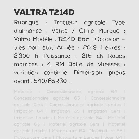
VALTRA T214D
Rubrique : Tracteur agricole Type
d'annonce : Vente / Offre Marque :
Valtra Modèle : T214D Etat : Occasion –
très bon état Année : 2019 Heures :
2 300 h Puissance : 215 ch Roues
motrices : 4 RM Boîte de vitesses :
variation continue Dimension pneus
avant : 540/65R30 …
Mots-clé :
Concessionnaire agricole 64
|
Concessionnaire agricole 65
|
Concessionnaire
agricole Gers
|
Concessionnaire agricole Landes
|
Irrigation 64
|
Irrigation 65
|
Irrigation Gers
|
Irrigation Landes
|
Matériel agricole 64
|
Matériel
agricole 65
|
Matériel agricole Gers
|
Matériel
agricole Landes
|
Motoculture 64
|
Motoculture 65
|
Motoculture Gers
|
Motoculture Landes
|
Scar 64
|