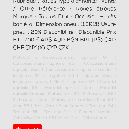
Rubrique : Roues Type d'annonce : Vente
/ Offre Référence : Roues étroites
Marque : Taurus Etat : Occasion – très
bon état Dimension pneu : 9.5R28 Usure
pneu : 20% Disponibilité : Disponible Prix
HT : 700 € ARS AUD BGN BRL (R$) CAD
CHF CNY (¥) CYP CZK …
Mots-clé :
Concessionnaire agricole 64
|
Concessionnaire agricole 65
|
Concessionnaire
agricole Gers
|
Concessionnaire agricole Landes
|
Irrigation 64
|
Irrigation 65
|
Irrigation Gers
|
Irrigation Landes
|
Matériel agricole 64
|
Matériel
agricole 65
|
Matériel agricole Gers
|
Matériel
agricole Landes
|
Motoculture 64
|
Motoculture 65
|
Motoculture Gers
|
Motoculture Landes
|
Scar 64
|
Scar 65
|
Scar Gers
|
Scar Landes
|
Tracteur 64
|
Tracteur 65
|
Tracteur Gers
|
Tracteur Landes
|
Valtra 64
|
Valtra 65
|
Valtra Gers
|
Valtra Landes