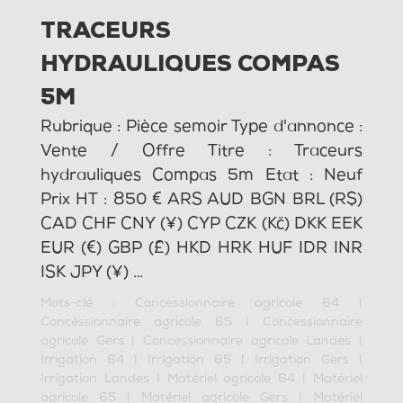
TRACEURS
HYDRAULIQUES COMPAS
5M
Rubrique : Pièce semoir Type d'annonce :
Vente / Offre Titre : Traceurs
hydrauliques Compas 5m Etat : Neuf
Prix HT : 850 € ARS AUD BGN BRL (R$)
CAD CHF CNY (¥) CYP CZK (Kč) DKK EEK
EUR (€) GBP (£) HKD HRK HUF IDR INR
ISK JPY (¥) …
Mots-clé :
Concessionnaire agricole 64
|
Concessionnaire agricole 65
|
Concessionnaire
agricole Gers
|
Concessionnaire agricole Landes
|
Irrigation 64
|
Irrigation 65
|
Irrigation Gers
|
Irrigation Landes
|
Matériel agricole 64
|
Matériel
agricole 65
|
Matériel agricole Gers
|
Matériel