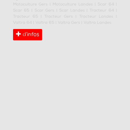
Motoculture Gers
|
Motoculture Landes
|
Scar 64
|
Scar 65
|
Scar Gers
|
Scar Landes
|
Tracteur 64
|
Tracteur 65
|
Tracteur Gers
|
Tracteur Landes
|
Valtra 64
|
Valtra 65
|
Valtra Gers
|
Valtra Landes
d’infos