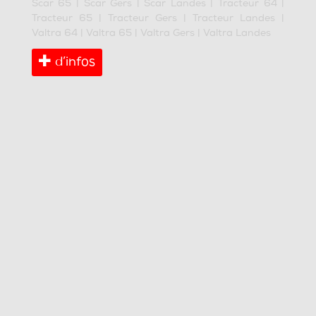
Scar 65
|
Scar Gers
|
Scar Landes
|
Tracteur 64
|
Tracteur 65
|
Tracteur Gers
|
Tracteur Landes
|
Valtra 64
|
Valtra 65
|
Valtra Gers
|
Valtra Landes
d’infos