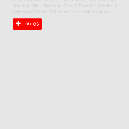
Scar 65
|
Scar Gers
|
Scar Landes
|
Tracteur 64
|
Tracteur 65
|
Tracteur Gers
|
Tracteur Landes
|
Valtra 64
|
Valtra 65
|
Valtra Gers
|
Valtra Landes
d’infos