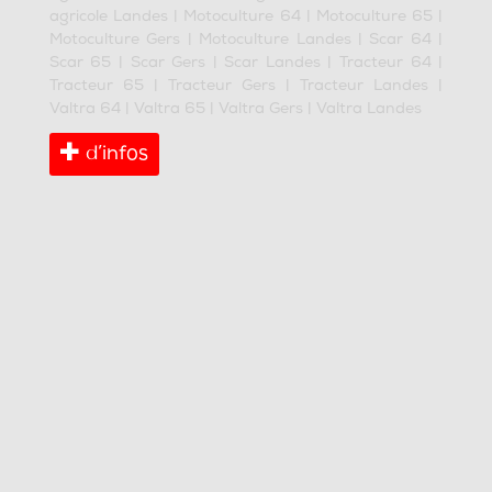
agricole Landes
|
Motoculture 64
|
Motoculture 65
|
Motoculture Gers
|
Motoculture Landes
|
Scar 64
|
Scar 65
|
Scar Gers
|
Scar Landes
|
Tracteur 64
|
Tracteur 65
|
Tracteur Gers
|
Tracteur Landes
|
Valtra 64
|
Valtra 65
|
Valtra Gers
|
Valtra Landes
d’infos