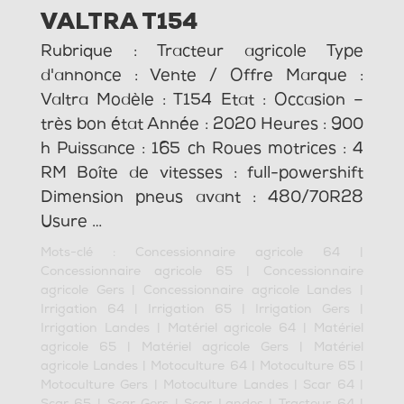
VALTRA T154
Rubrique : Tracteur agricole Type
d'annonce : Vente / Offre Marque :
Valtra Modèle : T154 Etat : Occasion –
très bon état Année : 2020 Heures : 900
h Puissance : 165 ch Roues motrices : 4
RM Boîte de vitesses : full-powershift
Dimension pneus avant : 480/70R28
Usure …
Mots-clé :
Concessionnaire agricole 64
|
Concessionnaire agricole 65
|
Concessionnaire
agricole Gers
|
Concessionnaire agricole Landes
|
Irrigation 64
|
Irrigation 65
|
Irrigation Gers
|
Irrigation Landes
|
Matériel agricole 64
|
Matériel
agricole 65
|
Matériel agricole Gers
|
Matériel
agricole Landes
|
Motoculture 64
|
Motoculture 65
|
Motoculture Gers
|
Motoculture Landes
|
Scar 64
|