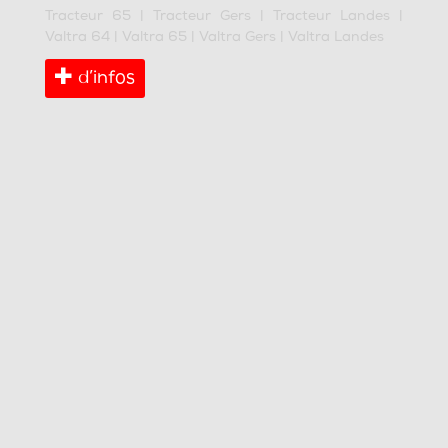
Tracteur 65
|
Tracteur Gers
|
Tracteur Landes
|
Valtra 64
|
Valtra 65
|
Valtra Gers
|
Valtra Landes
d’infos