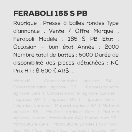
FERABOLI 165 S PB
Rubrique : Presse à balles rondes Type
d'annonce : Vente / Offre Marque :
Feraboli Modèle : 165 S PB Etat :
Occasion – bon état Année : 2000
Nombre total de bottes : 5000 Durée de
disponibilité des pièces détachées : NC
Prix HT : 8 500 € ARS …
Mots-clé :
Concessionnaire agricole 64
|
Concessionnaire agricole 65
|
Concessionnaire
agricole Gers
|
Concessionnaire agricole Landes
|
Irrigation 64
|
Irrigation 65
|
Irrigation Gers
|
Irrigation Landes
|
Matériel agricole 64
|
Matériel
agricole 65
|
Matériel agricole Gers
|
Matériel
agricole Landes
|
Motoculture 64
|
Motoculture 65
|
Motoculture Gers
|
Motoculture Landes
|
Scar 64
|
Scar 65
|
Scar Gers
|
Scar Landes
|
Tracteur 64
|