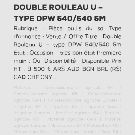
DOUBLE ROULEAU U –
TYPE DPW 540/540 5M
Rubrique : Pièce outils du sol Type
d'annonce : Vente / Offre Titre : Double
Rouleau U – type DPW 540/540 5m
Etat : Occasion – très bon état Première
main : Oui Disponibilité : Disponible Prix
HT : 9 500 € ARS AUD BGN BRL (R$)
CAD CHF CNY …
Mots-clé :
Concessionnaire agricole 64
|
Concessionnaire agricole 65
|
Concessionnaire
agricole Gers
|
Concessionnaire agricole Landes
|
Irrigation 64
|
Irrigation 65
|
Irrigation Gers
|
Irrigation Landes
|
Matériel agricole 64
|
Matériel
agricole 65
|
Matériel agricole Gers
|
Matériel
agricole Landes
|
Motoculture 64
|
Motoculture 65
|
Motoculture Gers
|
Motoculture Landes
|
Scar 64
|