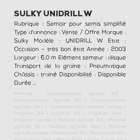
SULKY UNIDRILL W
Rubrique : Semoir pour semis simplifié
Type d'annonce : Vente / Offre Marque :
Sulky Modèle : UNIDRILL W Etat :
Occasion – très bon état Année : 2003
Largeur : 6,0 m Elément semeur : disque
Transport de la graine : Pneumatique
Châssis : trainé Disponibilité : Disponible
Durée …
Mots-clé :
Concessionnaire agricole 64
|
Concessionnaire agricole 65
|
Concessionnaire
agricole Gers
|
Concessionnaire agricole Landes
|
Irrigation 64
|
Irrigation 65
|
Irrigation Gers
|
Irrigation Landes
|
Matériel agricole 64
|
Matériel
agricole 65
|
Matériel agricole Gers
|
Matériel
agricole Landes
|
Motoculture 64
|
Motoculture 65
|
Motoculture Gers
|
Motoculture Landes
|
Scar 64
|