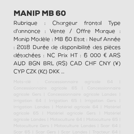
MANIP MB 60
Rubrique : Chargeur frontal Type
d'annonce : Vente / Offre Marque :
Manip Modèle : MB 60 Etat : Neuf Année
: 2018 Durée de disponibilité des pièces
détachées : NC Prix HT : 6 000 € ARS
AUD BGN BRL (R$) CAD CHF CNY (¥)
CYP CZK (Kč) DKK …
Mots-clé :
Concessionnaire agricole 64
|
Concessionnaire agricole 65
|
Concessionnaire
agricole Gers
|
Concessionnaire agricole Landes
|
Irrigation 64
|
Irrigation 65
|
Irrigation Gers
|
Irrigation Landes
|
Matériel agricole 64
|
Matériel
agricole 65
|
Matériel agricole Gers
|
Matériel
agricole Landes
|
Motoculture 64
|
Motoculture 65
|
Motoculture Gers
|
Motoculture Landes
|
Scar 64
|
Scar 65
|
Scar Gers
|
Scar Landes
|
Tracteur 64
|