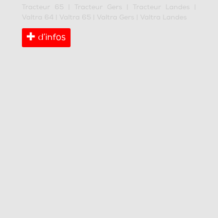
Tracteur 65
|
Tracteur Gers
|
Tracteur Landes
|
Valtra 64
|
Valtra 65
|
Valtra Gers
|
Valtra Landes
d’infos