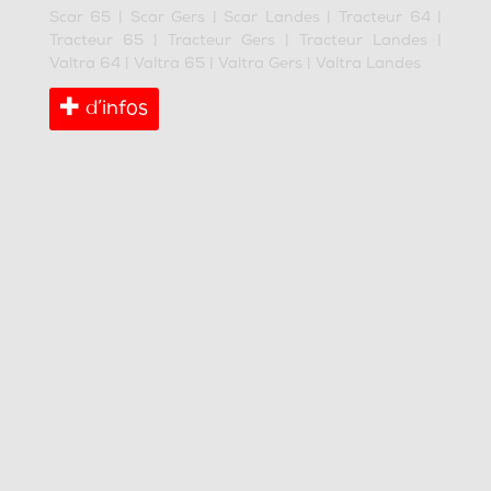
Scar 65
|
Scar Gers
|
Scar Landes
|
Tracteur 64
|
Tracteur 65
|
Tracteur Gers
|
Tracteur Landes
|
Valtra 64
|
Valtra 65
|
Valtra Gers
|
Valtra Landes
d’infos