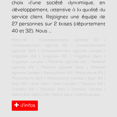
choix d’une société dynamique, en
développement, attentive à la qualité du
service client. Rejoignez une équipe de
27 personnes sur 2 bases (département
40 et 32). Nous …
Mots-clé :
Concessionnaire agricole 64
|
Concessionnaire agricole 65
|
Concessionnaire
agricole Gers
|
Concessionnaire agricole Landes
|
Irrigation 64
|
Irrigation 65
|
Irrigation Gers
|
Irrigation Landes
|
Matériel agricole 64
|
Matériel
agricole 65
|
Matériel agricole Gers
|
Matériel
agricole Landes
|
Motoculture 64
|
Motoculture 65
|
Motoculture Gers
|
Motoculture Landes
|
Scar 64
|
Scar 65
|
Scar Gers
|
Scar Landes
|
Tracteur 64
|
Tracteur 65
|
Tracteur Gers
|
Tracteur Landes
|
Valtra 64
|
Valtra 65
|
Valtra Gers
|
Valtra Landes
d’infos