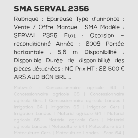
SMA SERVAL 2356
Rubrique : Epareuse Type d'annonce :
Vente / Offre Marque : SMA Modèle :
SERVAL 2356 Etat : Occasion –
reconditionné Année : 2009 Portée
horizontale : 5,6 m Disponibilité :
Disponible Durée de disponibilité des
pièces détachées : NC Prix HT : 22 500 €
ARS AUD BGN BRL …
Mots-clé :
Concessionnaire agricole 64
|
Concessionnaire agricole 65
|
Concessionnaire
agricole Gers
|
Concessionnaire agricole Landes
|
Irrigation 64
|
Irrigation 65
|
Irrigation Gers
|
Irrigation Landes
|
Matériel agricole 64
|
Matériel
agricole 65
|
Matériel agricole Gers
|
Matériel
agricole Landes
|
Motoculture 64
|
Motoculture 65
|
Motoculture Gers
|
Motoculture Landes
|
Scar 64
|