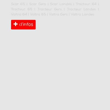
Scar 65
|
Scar Gers
|
Scar Landes
|
Tracteur 64
|
Tracteur 65
|
Tracteur Gers
|
Tracteur Landes
|
Valtra 64
|
Valtra 65
|
Valtra Gers
|
Valtra Landes
d’infos