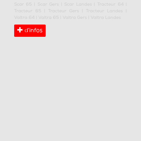
Scar 65
|
Scar Gers
|
Scar Landes
|
Tracteur 64
|
Tracteur 65
|
Tracteur Gers
|
Tracteur Landes
|
Valtra 64
|
Valtra 65
|
Valtra Gers
|
Valtra Landes
d’infos